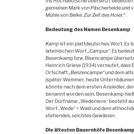
Ins Hochdeutsche übersetzt bedeutet 
gemeinen Mark von Päscherheide und v
Mühle von Belke. Zur Zeit des Hoier.“
.
Bedeutung des Namen Besenkamp
Kamp
ist ein plattdeutsches Wort. Es 
lateinischen Wort
„Campus“
. Es bedeu
Besenkamp bzw. Bisencampe übersetz
Heinrich Griese (1934) vermutet, dass
Ortschaft
„Benzencampe“
und dem alt
(später Wemmer, heute Unternbäumer)
könnte nach dem ersten Ansiedler, de
benannt worden sein. Besenkamp hie
Der Dorfname „Wedemere“ besteht au
Wort „Wede“ = Wald und dem althochde
stehendes, seichtes Gewässer.
Die ältesten Bauernhöfe Besenkam