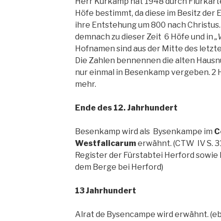
Herr Kurkamp hat 1948 durch Flurkart
Höfe bestimmt, da diese im Besitz der 
ihre Entstehung um 800 nach Christus
demnach zu dieser Zeit 6 Höfe und in
„
Hofnamen sind aus der Mitte des letz
Die Zahlen bennennen die alten Hau
nur einmal in Besenkamp vergeben. 2 H
mehr.
Ende des 12. Jahrhundert
Besenkamp wird als Bysenkampe im
C
Westfalicarum
erwähnt. (CTW IV S. 3
Register der Fürstabtei Herford sowie 
dem Berge bei Herford)
13 Jahrhundert
Alrat de Bysencampe wird erwähnt. (e