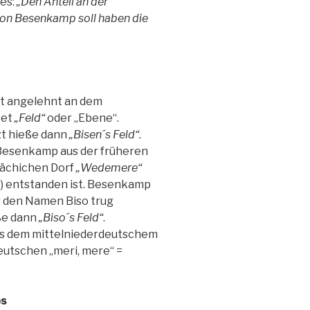
es:
„Den Anteil an der
on Besenkamp soll haben die
ist angelehnt an dem
tet
„Feld“
oder „Ebene“.
t hieße dann
„Bisen´s Feld“
.
 Besenkamp aus der früheren
sächichen Dorf
„Wedemere“
 entstanden ist. Besenkamp
r den Namen Biso trug
ße dann
„Biso´s Feld“
.
s dem mittelniederdeutschem
utschen „meri, mere“ =
ps