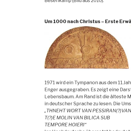
Besenkamp (Bild aus 2010).
Um 1000 nach Christus – Erste Erw
1971 wird ein Tympanon aus dem 11.Jahr
Enger ausgegraben. Es zeigt eine Dar
Lebensbaum. Am Rand ist die älteste 
in deutscher Sprache zu lesen. Die Umsc
„THNEHT WORT VAN PESSIRAN(?)VA
T(?)E MOLIN VAN BILICA SUB
TEMPORE HOIERI“