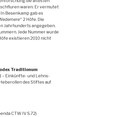
enforschung die ältesten
Eschfluren waren. Er vermutet
. In Besenkamp gab es
Wedemere“
2 Höfe. Die
ten Jahrhunderts angegeben.
snummern. Jede Nummer wurde
öfe existieren 2010 nicht
odex
Traditionum
1 – Einkünfte- und Lehns-
Heberollen des Stiftes auf
benda CTW IV S.72)