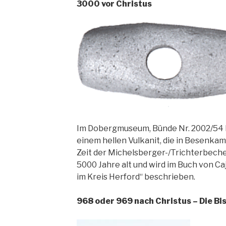
3
000 vor C
hristus
Im Dobergmuseum, Bünde Nr. 2002/54 
einem hellen Vulkanit, die in Besenka
Zeit der Michelsberger-/Trichterbecher
5000 Jahre alt und wird im Buch von Caj
im Kreis Herford“ beschrieben.
968 oder 969 nach Christus – Die Bi