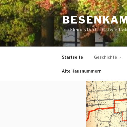
Zum
Inhalt
BESENKA
springen
ein kleines Dorf in Ostwestfa
Startseite
Geschichte
Alte Hausnummern